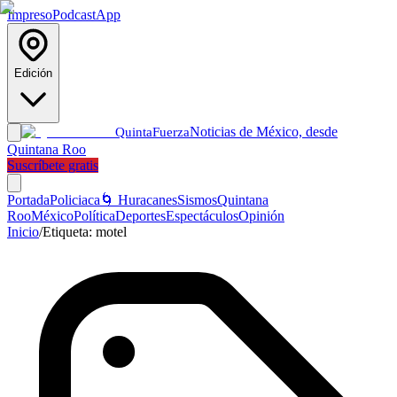
Impreso
Podcast
App
Edición
Noticias de México, desde
Quinta
Fuerza
Quintana Roo
Suscríbete gratis
Portada
Policiaca
🌀 Huracanes
Sismos
Quintana
Roo
México
Política
Deportes
Espectáculos
Opinión
Inicio
/
Etiqueta:
motel