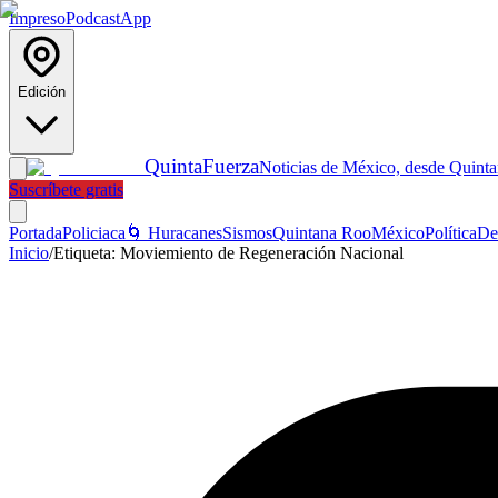
Impreso
Podcast
App
Edición
Quinta
Fuerza
Noticias de México, desde Quint
Suscríbete gratis
Portada
Policiaca
🌀 Huracanes
Sismos
Quintana Roo
México
Política
De
Inicio
/
Etiqueta:
Moviemiento de Regeneración Nacional