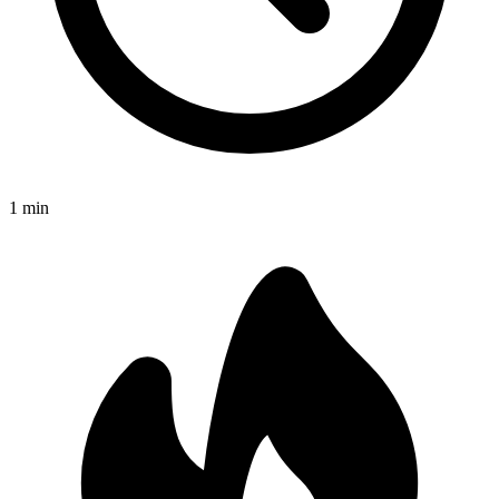
1
min