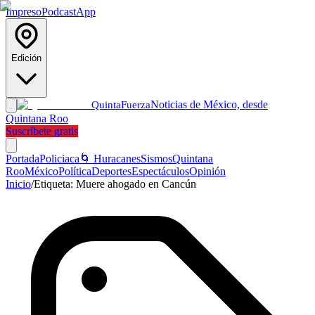
Impreso
Podcast
App
Edición
Noticias de México, desde
Quinta
Fuerza
Quintana Roo
Suscríbete gratis
Portada
Policiaca
🌀 Huracanes
Sismos
Quintana
Roo
México
Política
Deportes
Espectáculos
Opinión
Inicio
/
Etiqueta:
Muere ahogado en Cancún