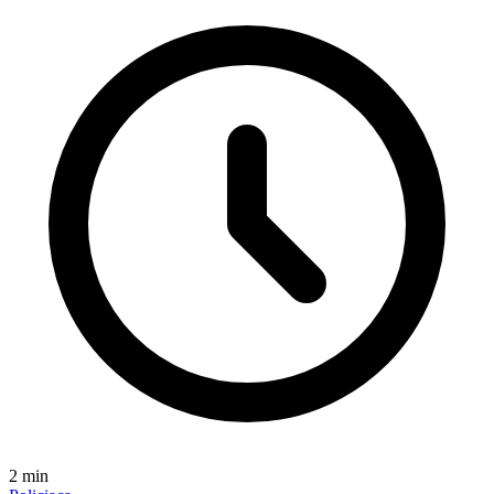
2
min