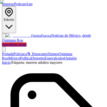
Impreso
Podcast
App
Edición
Noticias de México, desde
Quinta
Fuerza
Quintana Roo
Suscríbete gratis
Portada
Policiaca
🌀 Huracanes
Sismos
Quintana
Roo
México
Política
Deportes
Espectáculos
Opinión
Inicio
/
Etiqueta:
mueren adultos mayores