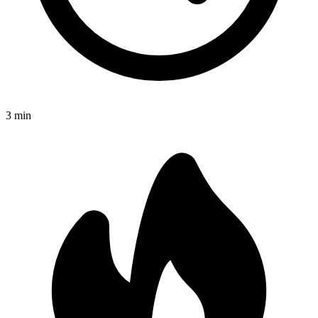
3
min