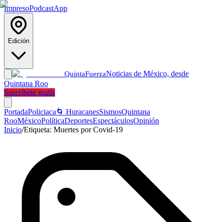
Impreso
Podcast
App
Edición
Noticias de México, desde
Quinta
Fuerza
Quintana Roo
Suscríbete gratis
Portada
Policiaca
🌀 Huracanes
Sismos
Quintana
Roo
México
Política
Deportes
Espectáculos
Opinión
Inicio
/
Etiqueta:
Muertes por Covid-19