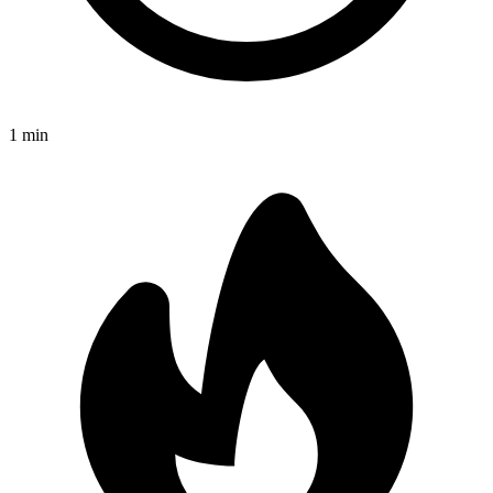
1
min