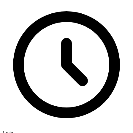
1
min