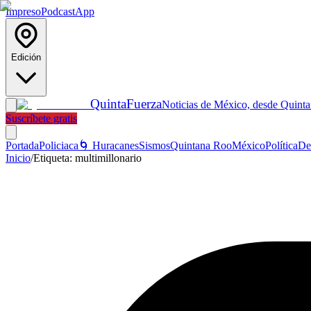
Impreso
Podcast
App
Edición
Quinta
Fuerza
Noticias de México, desde Quint
Suscríbete gratis
Portada
Policiaca
🌀 Huracanes
Sismos
Quintana Roo
México
Política
De
Inicio
/
Etiqueta:
multimillonario