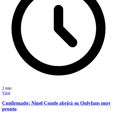
2
min
Viral
Confirmado: Ninel Conde abrirá su Onlyfans muy
pronto