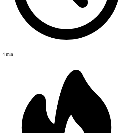
4
min