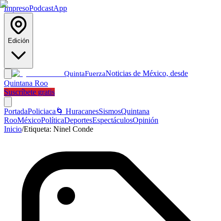
Impreso
Podcast
App
Edición
Noticias de México, desde
Quinta
Fuerza
Quintana Roo
Suscríbete gratis
Portada
Policiaca
🌀 Huracanes
Sismos
Quintana
Roo
México
Política
Deportes
Espectáculos
Opinión
Inicio
/
Etiqueta:
Ninel Conde