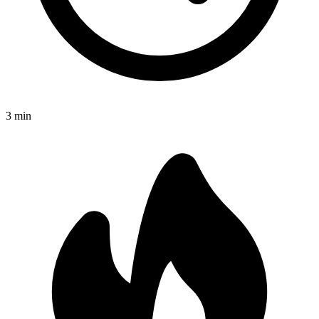
3
min