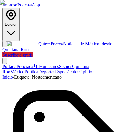
Impreso
Podcast
App
Edición
Noticias de México, desde
Quinta
Fuerza
Quintana Roo
Suscríbete gratis
Portada
Policiaca
🌀 Huracanes
Sismos
Quintana
Roo
México
Política
Deportes
Espectáculos
Opinión
Inicio
/
Etiqueta:
Norteamericano