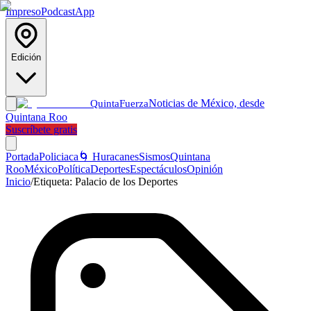
Impreso
Podcast
App
Edición
Noticias de México, desde
Quinta
Fuerza
Quintana Roo
Suscríbete gratis
Portada
Policiaca
🌀 Huracanes
Sismos
Quintana
Roo
México
Política
Deportes
Espectáculos
Opinión
Inicio
/
Etiqueta:
Palacio de los Deportes