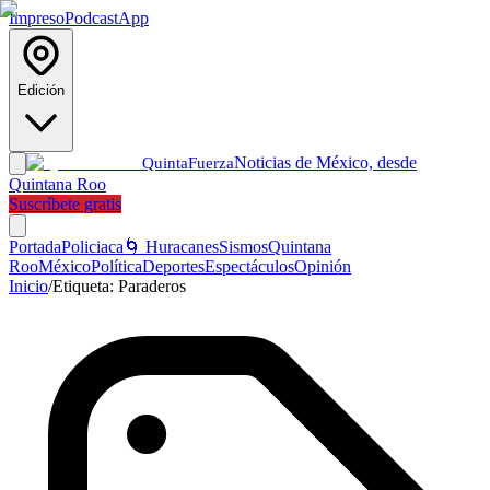
Impreso
Podcast
App
Edición
Noticias de México, desde
Quinta
Fuerza
Quintana Roo
Suscríbete gratis
Portada
Policiaca
🌀 Huracanes
Sismos
Quintana
Roo
México
Política
Deportes
Espectáculos
Opinión
Inicio
/
Etiqueta:
Paraderos