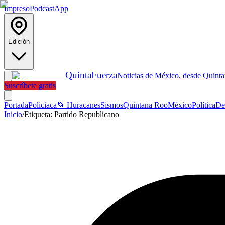
Impreso
Podcast
App
Edición
Quinta
Fuerza
Noticias de México, desde Quint
Suscríbete gratis
Portada
Policiaca
🌀 Huracanes
Sismos
Quintana Roo
México
Política
De
Inicio
/
Etiqueta:
Partido Republicano