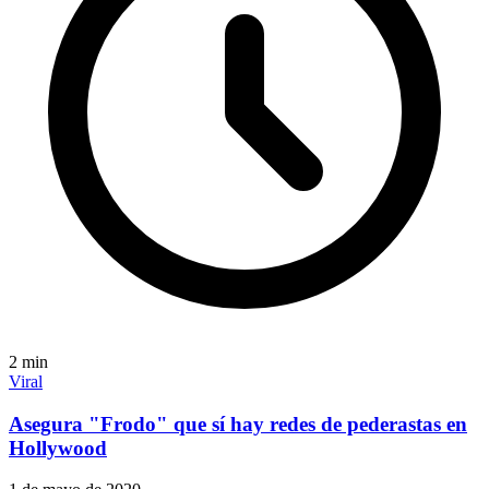
2
min
Viral
Asegura "Frodo" que sí hay redes de pederastas en
Hollywood