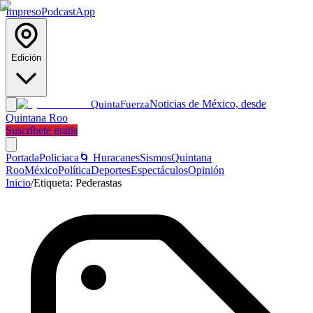
Impreso
Podcast
App
Edición
Noticias de México, desde
Quinta
Fuerza
Quintana Roo
Suscríbete gratis
Portada
Policiaca
🌀 Huracanes
Sismos
Quintana
Roo
México
Política
Deportes
Espectáculos
Opinión
Inicio
/
Etiqueta:
Pederastas