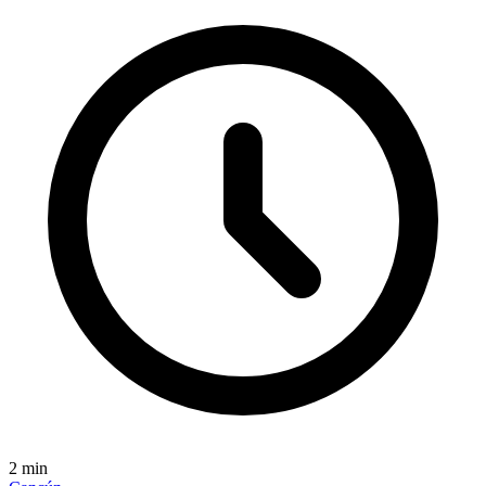
2
min