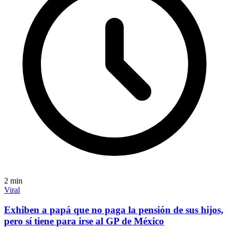
2
min
Viral
Exhiben a papá que no paga la pensión de sus hijos,
pero sí tiene para irse al GP de México