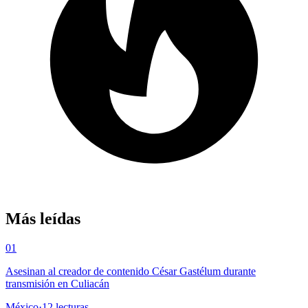
Más leídas
01
Asesinan al creador de contenido César Gastélum durante
transmisión en Culiacán
México
·
12
lecturas