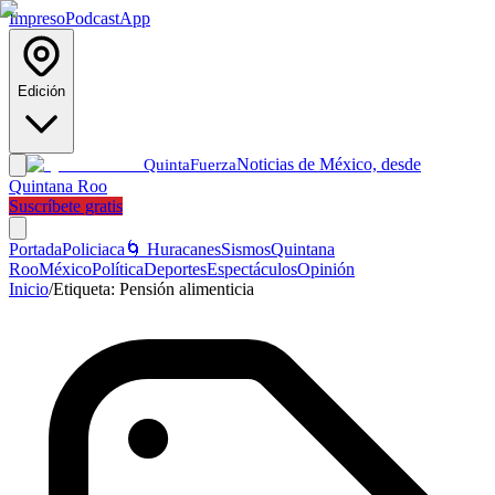
Impreso
Podcast
App
Edición
Noticias de México, desde
Quinta
Fuerza
Quintana Roo
Suscríbete gratis
Portada
Policiaca
🌀 Huracanes
Sismos
Quintana
Roo
México
Política
Deportes
Espectáculos
Opinión
Inicio
/
Etiqueta:
Pensión alimenticia