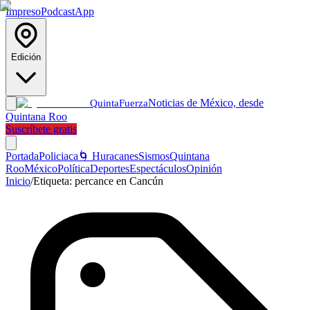
Impreso
Podcast
App
Edición
Noticias de México, desde
Quinta
Fuerza
Quintana Roo
Suscríbete gratis
Portada
Policiaca
🌀 Huracanes
Sismos
Quintana
Roo
México
Política
Deportes
Espectáculos
Opinión
Inicio
/
Etiqueta:
percance en Cancún