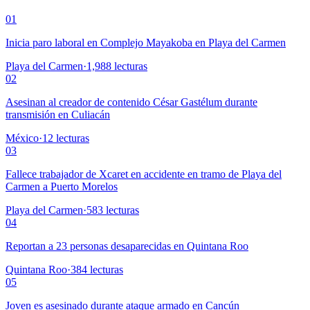
01
Inicia paro laboral en Complejo Mayakoba en Playa del Carmen
Playa del Carmen
·
1,988
lecturas
02
Asesinan al creador de contenido César Gastélum durante
transmisión en Culiacán
México
·
12
lecturas
03
Fallece trabajador de Xcaret en accidente en tramo de Playa del
Carmen a Puerto Morelos
Playa del Carmen
·
583
lecturas
04
Reportan a 23 personas desaparecidas en Quintana Roo
Quintana Roo
·
384
lecturas
05
Joven es asesinado durante ataque armado en Cancún