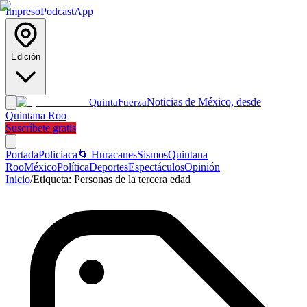
Impreso
Podcast
App
Edición
Noticias de México, desde
Quinta
Fuerza
Quintana Roo
Suscríbete gratis
Portada
Policiaca
🌀 Huracanes
Sismos
Quintana
Roo
México
Política
Deportes
Espectáculos
Opinión
Inicio
/
Etiqueta:
Personas de la tercera edad