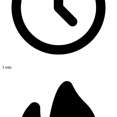
3
min