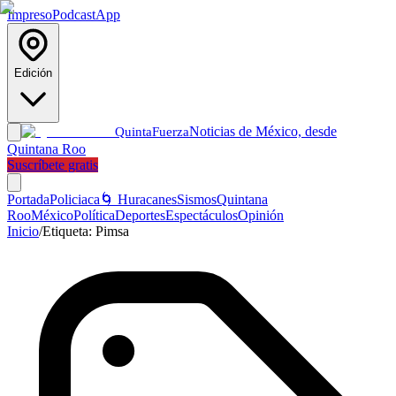
Impreso
Podcast
App
Edición
Noticias de México, desde
Quinta
Fuerza
Quintana Roo
Suscríbete gratis
Portada
Policiaca
🌀 Huracanes
Sismos
Quintana
Roo
México
Política
Deportes
Espectáculos
Opinión
Inicio
/
Etiqueta:
Pimsa