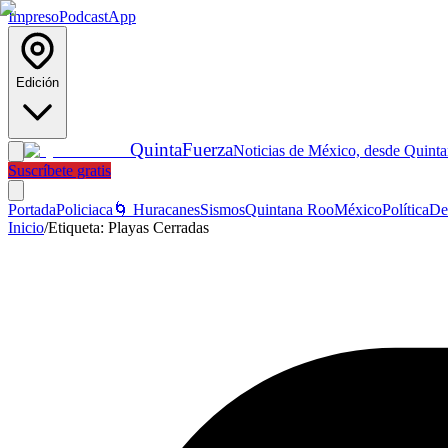
Impreso
Podcast
App
Edición
Quinta
Fuerza
Noticias de México, desde Quint
Suscríbete gratis
Portada
Policiaca
🌀 Huracanes
Sismos
Quintana Roo
México
Política
De
Inicio
/
Etiqueta:
Playas Cerradas