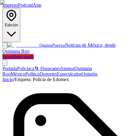
Impreso
Podcast
App
Edición
Noticias de México, desde
Quinta
Fuerza
Quintana Roo
Suscríbete gratis
Portada
Policiaca
🌀 Huracanes
Sismos
Quintana
Roo
México
Política
Deportes
Espectáculos
Opinión
Inicio
/
Etiqueta:
Policía de Edomex