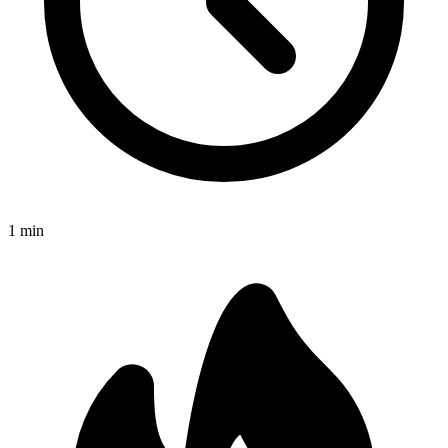
1
min