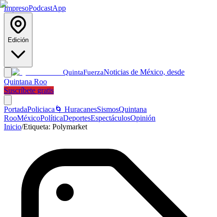
Impreso
Podcast
App
Edición
Noticias de México, desde
Quinta
Fuerza
Quintana Roo
Suscríbete gratis
Portada
Policiaca
🌀 Huracanes
Sismos
Quintana
Roo
México
Política
Deportes
Espectáculos
Opinión
Inicio
/
Etiqueta:
Polymarket