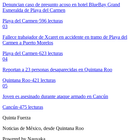
Denuncian caso de presunto acoso en hotel BlueBay Grand
Esmeralda de Playa del Carmen
Playa del Carmen
·
596
lecturas
03
Fallece trabajador de Xcaret en accidente en tramo de Playa del
Carmen a Puerto Morelos
Playa del Carmen
·
623
lecturas
04
Reportan a 23 personas desaparecidas en Quintana Roo
Quintana Roo
·
421
lecturas
05
Joven es asesinado durante ataque armado en Cancún
Cancún
·
475
lecturas
Quinta Fuerza
Noticias de México, desde Quintana Roo
Powered by Nauyaka