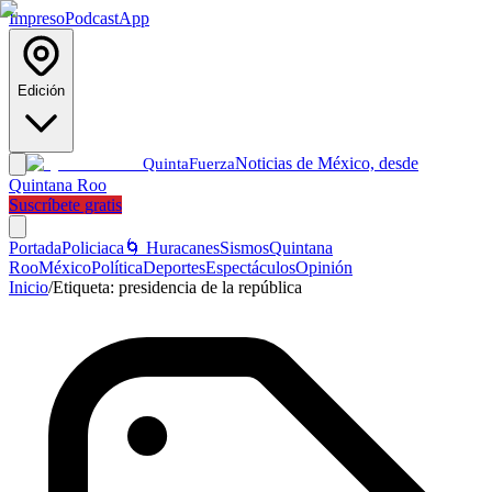
Impreso
Podcast
App
Edición
Noticias de México, desde
Quinta
Fuerza
Quintana Roo
Suscríbete gratis
Portada
Policiaca
🌀 Huracanes
Sismos
Quintana
Roo
México
Política
Deportes
Espectáculos
Opinión
Inicio
/
Etiqueta:
presidencia de la república