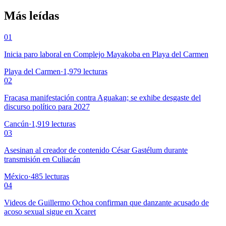
Más leídas
01
Inicia paro laboral en Complejo Mayakoba en Playa del Carmen
Playa del Carmen
·
1,979
lecturas
02
Fracasa manifestación contra Aguakan; se exhibe desgaste del
discurso político para 2027
Cancún
·
1,919
lecturas
03
Asesinan al creador de contenido César Gastélum durante
transmisión en Culiacán
México
·
485
lecturas
04
Videos de Guillermo Ochoa confirman que danzante acusado de
acoso sexual sigue en Xcaret