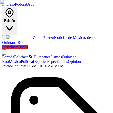
Impreso
Podcast
App
Edición
Noticias de México, desde
Quinta
Fuerza
Quintana Roo
Suscríbete gratis
Portada
Policiaca
🌀 Huracanes
Sismos
Quintana
Roo
México
Política
Deportes
Espectáculos
Opinión
Inicio
/
Etiqueta:
PT-MORENA-PVEM