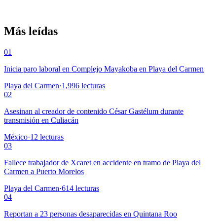
Más leídas
01
Inicia paro laboral en Complejo Mayakoba en Playa del Carmen
Playa del Carmen
·
1,996
lecturas
02
Asesinan al creador de contenido César Gastélum durante
transmisión en Culiacán
México
·
12
lecturas
03
Fallece trabajador de Xcaret en accidente en tramo de Playa del
Carmen a Puerto Morelos
Playa del Carmen
·
614
lecturas
04
Reportan a 23 personas desaparecidas en Quintana Roo