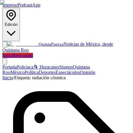
Impreso
Podcast
App
Edición
Noticias de México, desde
Quinta
Fuerza
Quintana Roo
Suscríbete gratis
Portada
Policiaca
🌀 Huracanes
Sismos
Quintana
Roo
México
Política
Deportes
Espectáculos
Opinión
Inicio
/
Etiqueta:
radiación cósmica