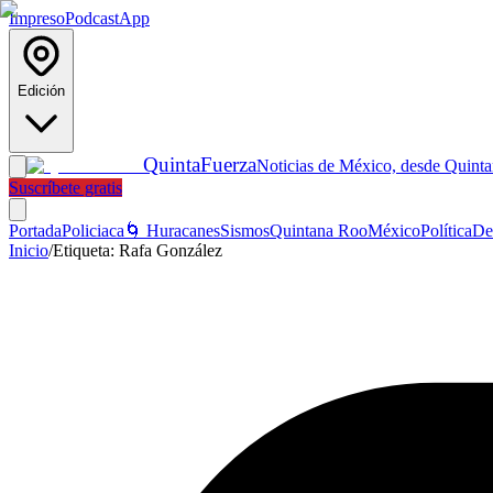
Impreso
Podcast
App
Edición
Quinta
Fuerza
Noticias de México, desde Quint
Suscríbete gratis
Portada
Policiaca
🌀 Huracanes
Sismos
Quintana Roo
México
Política
De
Inicio
/
Etiqueta:
Rafa González