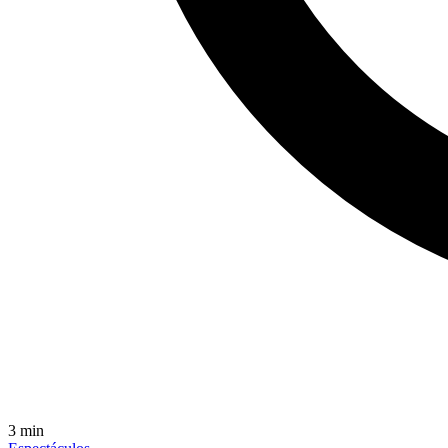
3
min