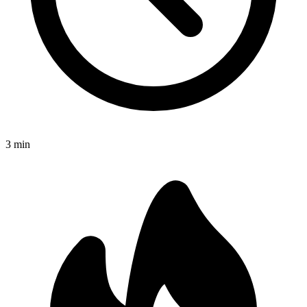
3
min