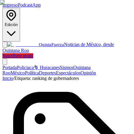
Impreso
Podcast
App
Edición
Noticias de México, desde
Quinta
Fuerza
Quintana Roo
Suscríbete gratis
Portada
Policiaca
🌀 Huracanes
Sismos
Quintana
Roo
México
Política
Deportes
Espectáculos
Opinión
Inicio
/
Etiqueta:
ranking de gobernadores