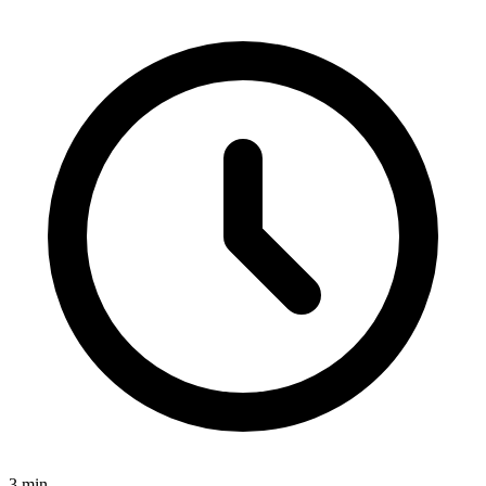
3
min