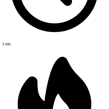
3
min