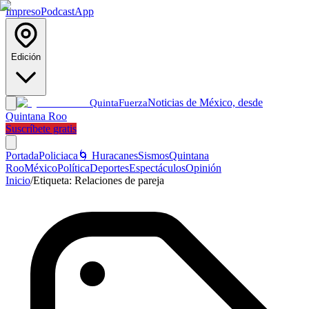
Impreso
Podcast
App
Edición
Noticias de México, desde
Quinta
Fuerza
Quintana Roo
Suscríbete gratis
Portada
Policiaca
🌀 Huracanes
Sismos
Quintana
Roo
México
Política
Deportes
Espectáculos
Opinión
Inicio
/
Etiqueta:
Relaciones de pareja