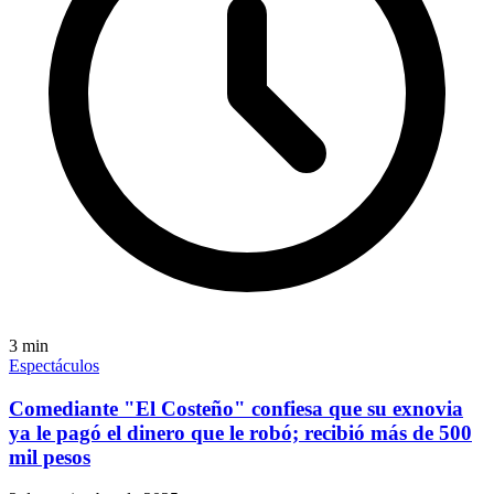
3
min
Espectáculos
Comediante "El Costeño" confiesa que su exnovia
ya le pagó el dinero que le robó; recibió más de 500
mil pesos