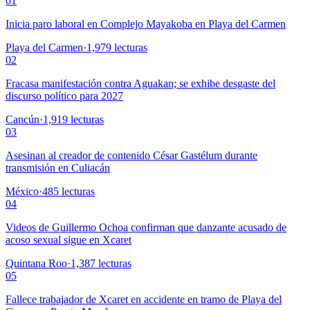
01
Inicia paro laboral en Complejo Mayakoba en Playa del Carmen
Playa del Carmen
·
1,979
lecturas
02
Fracasa manifestación contra Aguakan; se exhibe desgaste del
discurso político para 2027
Cancún
·
1,919
lecturas
03
Asesinan al creador de contenido César Gastélum durante
transmisión en Culiacán
México
·
485
lecturas
04
Videos de Guillermo Ochoa confirman que danzante acusado de
acoso sexual sigue en Xcaret
Quintana Roo
·
1,387
lecturas
05
Fallece trabajador de Xcaret en accidente en tramo de Playa del