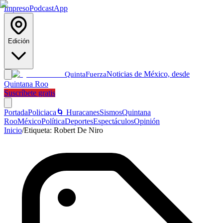
Impreso
Podcast
App
Edición
Noticias de México, desde
Quinta
Fuerza
Quintana Roo
Suscríbete gratis
Portada
Policiaca
🌀 Huracanes
Sismos
Quintana
Roo
México
Política
Deportes
Espectáculos
Opinión
Inicio
/
Etiqueta:
Robert De Niro