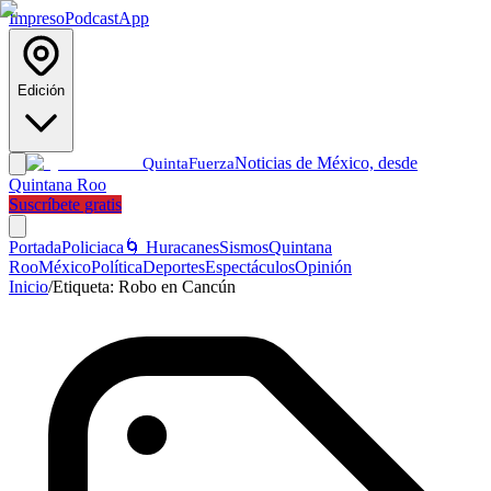
Impreso
Podcast
App
Edición
Noticias de México, desde
Quinta
Fuerza
Quintana Roo
Suscríbete gratis
Portada
Policiaca
🌀 Huracanes
Sismos
Quintana
Roo
México
Política
Deportes
Espectáculos
Opinión
Inicio
/
Etiqueta:
Robo en Cancún