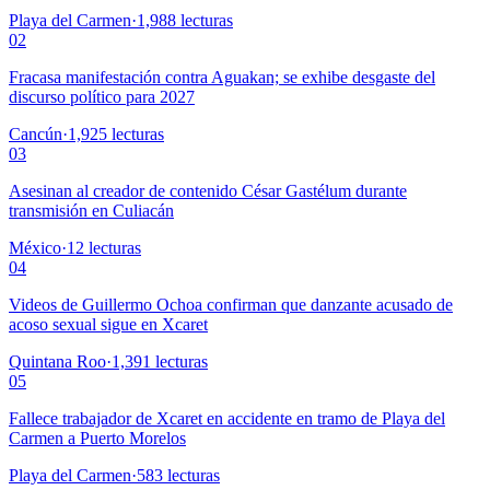
Playa del Carmen
·
1,988
lecturas
02
Fracasa manifestación contra Aguakan; se exhibe desgaste del
discurso político para 2027
Cancún
·
1,925
lecturas
03
Asesinan al creador de contenido César Gastélum durante
transmisión en Culiacán
México
·
12
lecturas
04
Videos de Guillermo Ochoa confirman que danzante acusado de
acoso sexual sigue en Xcaret
Quintana Roo
·
1,391
lecturas
05
Fallece trabajador de Xcaret en accidente en tramo de Playa del
Carmen a Puerto Morelos
Playa del Carmen
·
583
lecturas