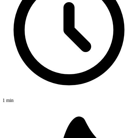
1
min