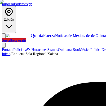
Impreso
Podcast
App
Edición
Quinta
Fuerza
Noticias de México, desde Quint
Suscríbete gratis
Portada
Policiaca
🌀 Huracanes
Sismos
Quintana Roo
México
Política
De
Inicio
/
Etiqueta:
Sala Regional Xalapa