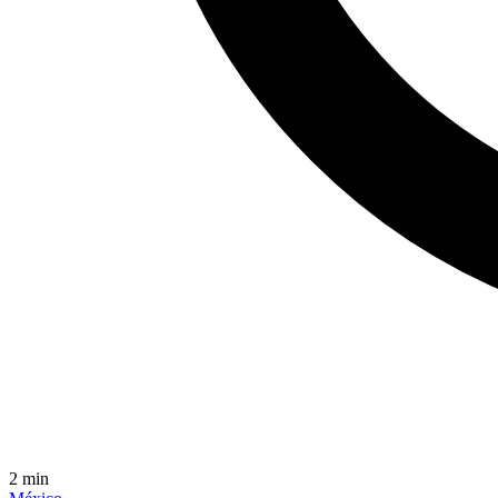
2
min