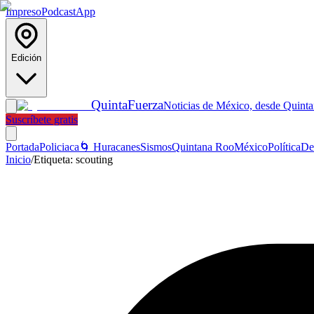
Impreso
Podcast
App
Edición
Quinta
Fuerza
Noticias de México, desde Quint
Suscríbete gratis
Portada
Policiaca
🌀 Huracanes
Sismos
Quintana Roo
México
Política
De
Inicio
/
Etiqueta:
scouting