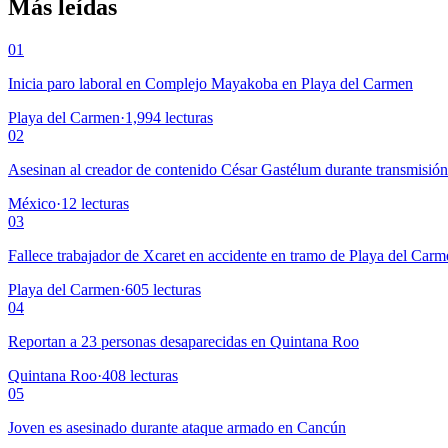
Más leídas
01
Inicia paro laboral en Complejo Mayakoba en Playa del Carmen
Playa del Carmen
·
1,994
lecturas
02
Asesinan al creador de contenido César Gastélum durante transmisió
México
·
12
lecturas
03
Fallece trabajador de Xcaret en accidente en tramo de Playa del Car
Playa del Carmen
·
605
lecturas
04
Reportan a 23 personas desaparecidas en Quintana Roo
Quintana Roo
·
408
lecturas
05
Joven es asesinado durante ataque armado en Cancún