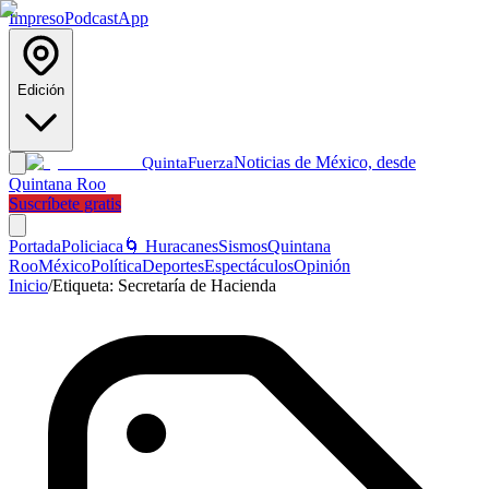
Impreso
Podcast
App
Edición
Noticias de México, desde
Quinta
Fuerza
Quintana Roo
Suscríbete gratis
Portada
Policiaca
🌀 Huracanes
Sismos
Quintana
Roo
México
Política
Deportes
Espectáculos
Opinión
Inicio
/
Etiqueta:
Secretaría de Hacienda