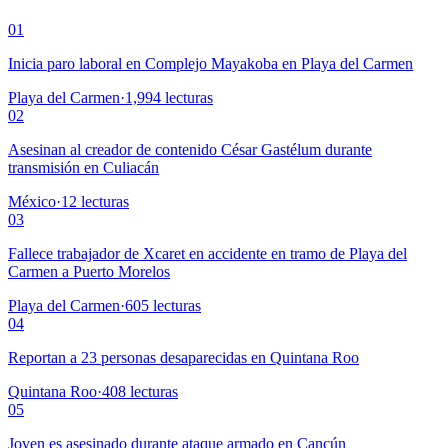
01
Inicia paro laboral en Complejo Mayakoba en Playa del Carmen
Playa del Carmen
·
1,994
lecturas
02
Asesinan al creador de contenido César Gastélum durante
transmisión en Culiacán
México
·
12
lecturas
03
Fallece trabajador de Xcaret en accidente en tramo de Playa del
Carmen a Puerto Morelos
Playa del Carmen
·
605
lecturas
04
Reportan a 23 personas desaparecidas en Quintana Roo
Quintana Roo
·
408
lecturas
05
Joven es asesinado durante ataque armado en Cancún