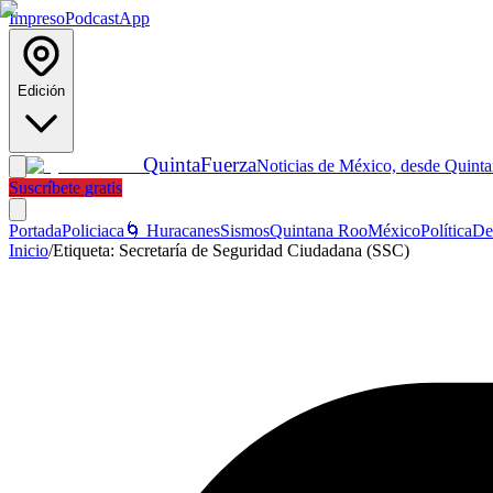
Impreso
Podcast
App
Edición
Quinta
Fuerza
Noticias de México, desde Quint
Suscríbete gratis
Portada
Policiaca
🌀 Huracanes
Sismos
Quintana Roo
México
Política
De
Inicio
/
Etiqueta:
Secretaría de Seguridad Ciudadana (SSC)