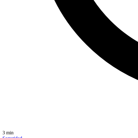
3
min