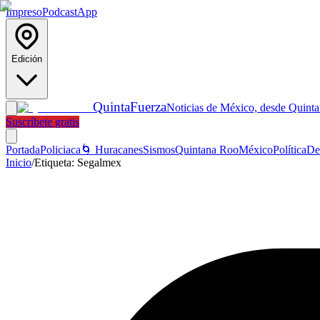
Impreso
Podcast
App
Edición
Quinta
Fuerza
Noticias de México, desde Quint
Suscríbete gratis
Portada
Policiaca
🌀 Huracanes
Sismos
Quintana Roo
México
Política
De
Inicio
/
Etiqueta:
Segalmex