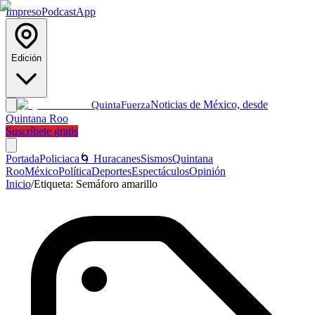
Impreso
Podcast
App
Edición
Noticias de México, desde
Quinta
Fuerza
Quintana Roo
Suscríbete gratis
Portada
Policiaca
🌀 Huracanes
Sismos
Quintana
Roo
México
Política
Deportes
Espectáculos
Opinión
Inicio
/
Etiqueta:
Semáforo amarillo