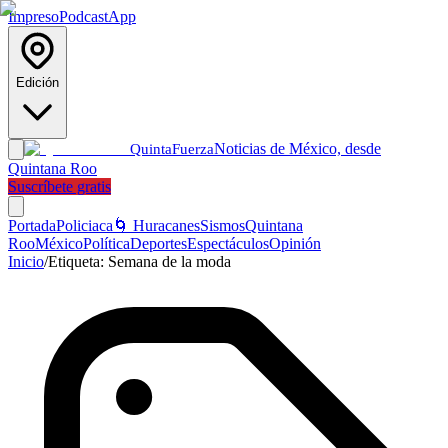
Impreso
Podcast
App
Edición
Noticias de México, desde
Quinta
Fuerza
Quintana Roo
Suscríbete gratis
Portada
Policiaca
🌀 Huracanes
Sismos
Quintana
Roo
México
Política
Deportes
Espectáculos
Opinión
Inicio
/
Etiqueta:
Semana de la moda