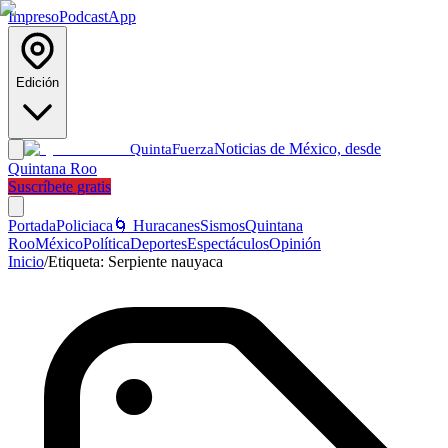
Impreso
Podcast
App
Edición
Noticias de México, desde
Quinta
Fuerza
Quintana Roo
Suscríbete gratis
Portada
Policiaca
🌀 Huracanes
Sismos
Quintana
Roo
México
Política
Deportes
Espectáculos
Opinión
Inicio
/
Etiqueta:
Serpiente nauyaca