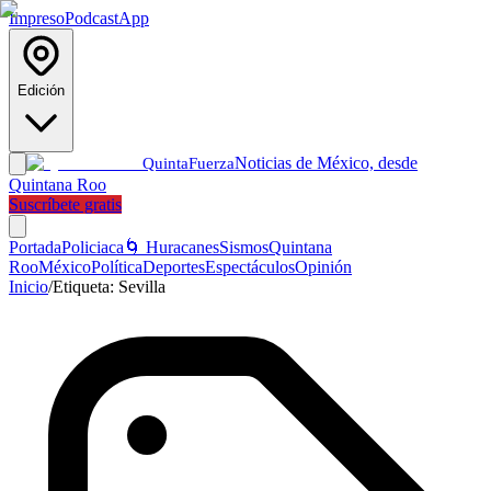
Impreso
Podcast
App
Edición
Noticias de México, desde
Quinta
Fuerza
Quintana Roo
Suscríbete gratis
Portada
Policiaca
🌀 Huracanes
Sismos
Quintana
Roo
México
Política
Deportes
Espectáculos
Opinión
Inicio
/
Etiqueta:
Sevilla