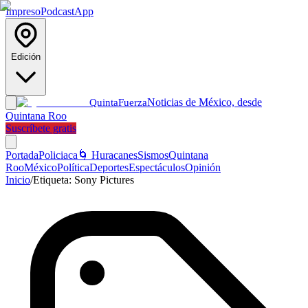
Impreso
Podcast
App
Edición
Noticias de México, desde
Quinta
Fuerza
Quintana Roo
Suscríbete gratis
Portada
Policiaca
🌀 Huracanes
Sismos
Quintana
Roo
México
Política
Deportes
Espectáculos
Opinión
Inicio
/
Etiqueta:
Sony Pictures