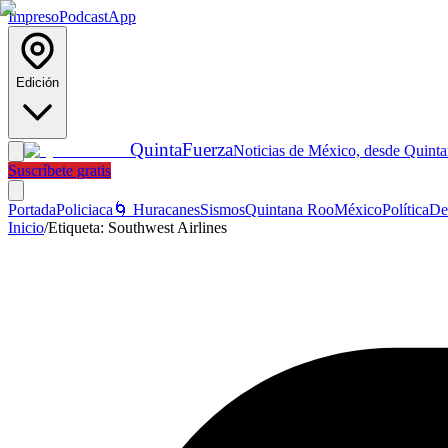
Impreso
Podcast
App
Edición
Quinta
Fuerza
Noticias de México, desde Quint
Suscríbete gratis
Portada
Policiaca
🌀 Huracanes
Sismos
Quintana Roo
México
Política
De
Inicio
/
Etiqueta:
Southwest Airlines