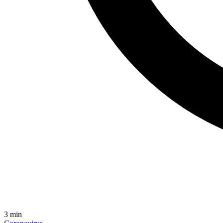
3
min