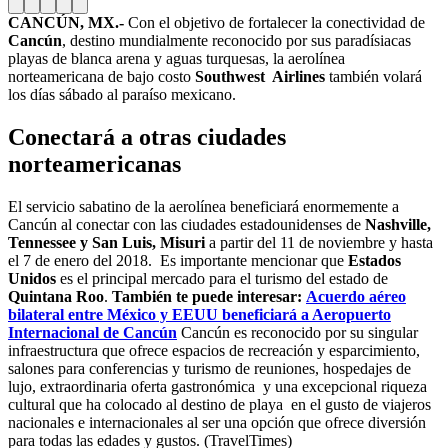
CANCÚN, MX.-
Con el objetivo de fortalecer la conectividad de
Cancún
, destino mundialmente reconocido por sus paradísiacas
playas de blanca arena y aguas turquesas, la aerolínea
norteamericana de bajo costo
Southwest Airlines
también volará
los días sábado al paraíso mexicano.
Conectará a otras ciudades
norteamericanas
El servicio sabatino de la aerolínea beneficiará enormemente a
Cancún al conectar con las ciudades estadounidenses de
Nashville,
Tennessee y San Luis, Misuri
a partir del 11 de noviembre y hasta
el 7 de enero del 2018.
Es importante mencionar que
Estados
Unidos
es el principal mercado para el turismo del estado de
Quintana Roo
.
También te puede interesar:
Acuerdo aéreo
bilateral entre México y EEUU beneficiará a Aeropuerto
Internacional de Cancún
Cancún es reconocido por su singular
infraestructura que ofrece espacios de recreación y esparcimiento,
salones para conferencias y turismo de reuniones, hospedajes de
lujo, extraordinaria oferta gastronómica y una excepcional riqueza
cultural que ha colocado al destino de playa en el gusto de viajeros
nacionales e internacionales al ser una opción que ofrece diversión
para todas las edades y gustos. (TravelTimes)