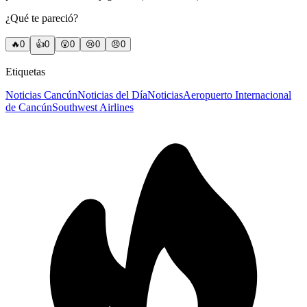
¿Qué te pareció?
🔥
0
👍
0
😲
0
😢
0
😠
0
Etiquetas
Noticias Cancún
Noticias del Día
Noticias
Aeropuerto Internacional
de Cancún
Southwest Airlines