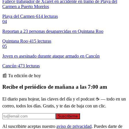
Fallece trabajador de Xcaret en accidente en tramo de Playa del
Carmen a Puerto Morelos
Playa del Carmen
·
614
lecturas
04
Reportan a 23 personas desaparecidas en Quintana Roo
Quintana Roo
·
415
lecturas
05
Joven es asesinado durante ataque armado en Cancún
Cancún
·
473
lecturas
📰 Tu edición de hoy
Recibe el periódico de mañana a las 7:00 am
El diario para hojear, las claves del día y el podcast ☕ — todo en un
correo, todos los días. Gratis, y te das de baja con un clic.
Suscribirme
Al suscribirte aceptas nuestro
aviso de privacidad
. Puedes darte de