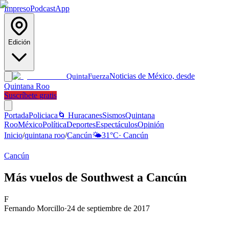
Impreso
Podcast
App
Edición
Noticias de México, desde
Quinta
Fuerza
Quintana Roo
Suscríbete gratis
Portada
Policiaca
🌀 Huracanes
Sismos
Quintana
Roo
México
Política
Deportes
Espectáculos
Opinión
Inicio
/
quintana roo
/
Cancún
🌤️
31
°C
·
Cancún
Cancún
Más vuelos de Southwest a Cancún
F
Fernando Morcillo
·
24 de septiembre de 2017