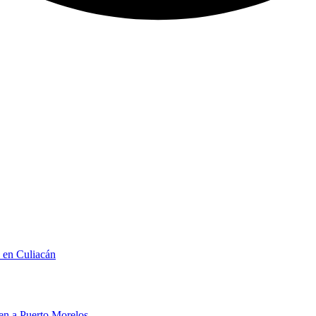
n en Culiacán
men a Puerto Morelos