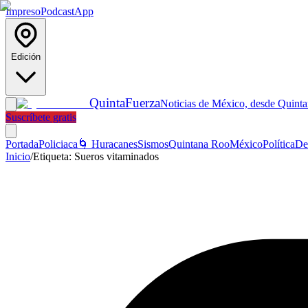
Impreso
Podcast
App
Edición
Quinta
Fuerza
Noticias de México, desde Quint
Suscríbete gratis
Portada
Policiaca
🌀 Huracanes
Sismos
Quintana Roo
México
Política
De
Inicio
/
Etiqueta:
Sueros vitaminados