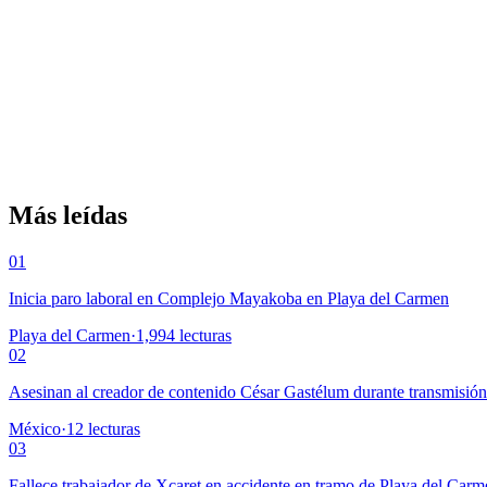
Más leídas
01
Inicia paro laboral en Complejo Mayakoba en Playa del Carmen
Playa del Carmen
·
1,994
lecturas
02
Asesinan al creador de contenido César Gastélum durante transmisió
México
·
12
lecturas
03
Fallece trabajador de Xcaret en accidente en tramo de Playa del Car