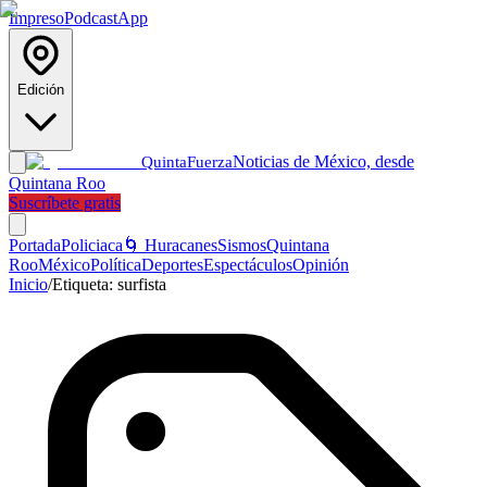
Impreso
Podcast
App
Edición
Noticias de México, desde
Quinta
Fuerza
Quintana Roo
Suscríbete gratis
Portada
Policiaca
🌀 Huracanes
Sismos
Quintana
Roo
México
Política
Deportes
Espectáculos
Opinión
Inicio
/
Etiqueta:
surfista