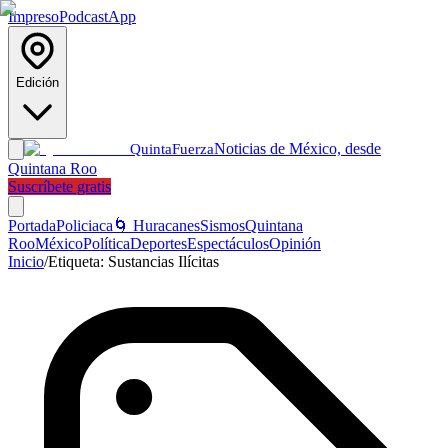
Impreso
Podcast
App
Edición
Noticias de México, desde
Quinta
Fuerza
Quintana Roo
Suscríbete gratis
Portada
Policiaca
🌀 Huracanes
Sismos
Quintana
Roo
México
Política
Deportes
Espectáculos
Opinión
Inicio
/
Etiqueta:
Sustancias Ilícitas