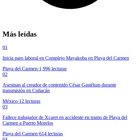
Más leídas
01
Inicia paro laboral en Complejo Mayakoba en Playa del Carmen
Playa del Carmen
·
1,996
lecturas
02
Asesinan al creador de contenido César Gastélum durante
transmisión en Culiacán
México
·
12
lecturas
03
Fallece trabajador de Xcaret en accidente en tramo de Playa del
Carmen a Puerto Morelos
Playa del Carmen
·
614
lecturas
04