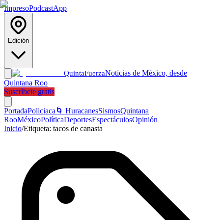
Impreso
Podcast
App
Edición
Noticias de México, desde
Quinta
Fuerza
Quintana Roo
Suscríbete gratis
Portada
Policiaca
🌀 Huracanes
Sismos
Quintana
Roo
México
Política
Deportes
Espectáculos
Opinión
Inicio
/
Etiqueta:
tacos de canasta