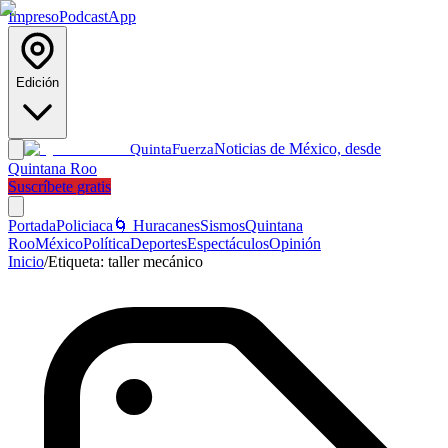
Impreso
Podcast
App
Edición
Noticias de México, desde
Quinta
Fuerza
Quintana Roo
Suscríbete gratis
Portada
Policiaca
🌀 Huracanes
Sismos
Quintana
Roo
México
Política
Deportes
Espectáculos
Opinión
Inicio
/
Etiqueta:
taller mecánico