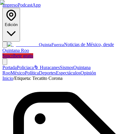
Impreso
Podcast
App
Edición
Noticias de México, desde
Quinta
Fuerza
Quintana Roo
Suscríbete gratis
Portada
Policiaca
🌀 Huracanes
Sismos
Quintana
Roo
México
Política
Deportes
Espectáculos
Opinión
Inicio
/
Etiqueta:
Tecatito Corona