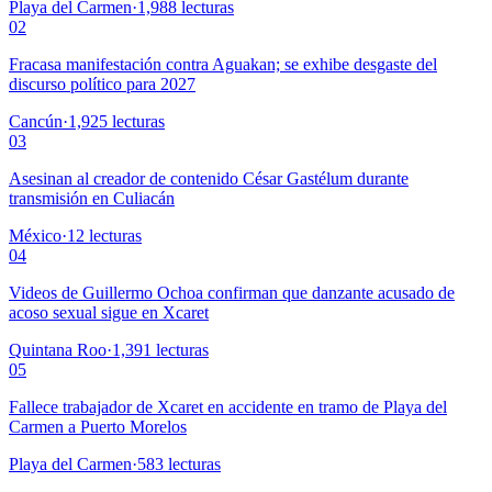
Playa del Carmen
·
1,988
lecturas
02
Fracasa manifestación contra Aguakan; se exhibe desgaste del
discurso político para 2027
Cancún
·
1,925
lecturas
03
Asesinan al creador de contenido César Gastélum durante
transmisión en Culiacán
México
·
12
lecturas
04
Videos de Guillermo Ochoa confirman que danzante acusado de
acoso sexual sigue en Xcaret
Quintana Roo
·
1,391
lecturas
05
Fallece trabajador de Xcaret en accidente en tramo de Playa del
Carmen a Puerto Morelos
Playa del Carmen
·
583
lecturas