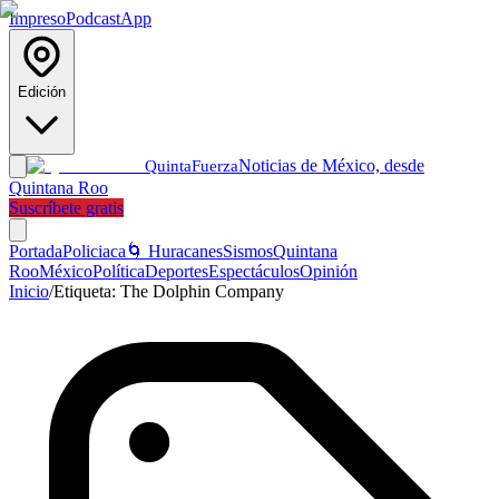
Impreso
Podcast
App
Edición
Noticias de México, desde
Quinta
Fuerza
Quintana Roo
Suscríbete gratis
Portada
Policiaca
🌀 Huracanes
Sismos
Quintana
Roo
México
Política
Deportes
Espectáculos
Opinión
Inicio
/
Etiqueta:
The Dolphin Company