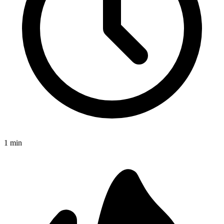
1
min