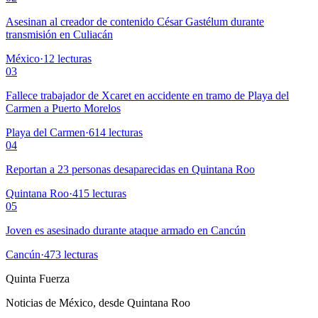
Asesinan al creador de contenido César Gastélum durante
transmisión en Culiacán
México
·
12
lecturas
03
Fallece trabajador de Xcaret en accidente en tramo de Playa del
Carmen a Puerto Morelos
Playa del Carmen
·
614
lecturas
04
Reportan a 23 personas desaparecidas en Quintana Roo
Quintana Roo
·
415
lecturas
05
Joven es asesinado durante ataque armado en Cancún
Cancún
·
473
lecturas
Quinta Fuerza
Noticias de México, desde Quintana Roo