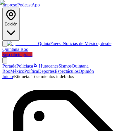
Impreso
Podcast
App
Edición
Noticias de México, desde
Quinta
Fuerza
Quintana Roo
Suscríbete gratis
Portada
Policiaca
🌀 Huracanes
Sismos
Quintana
Roo
México
Política
Deportes
Espectáculos
Opinión
Inicio
/
Etiqueta:
Tocamientos indebidos