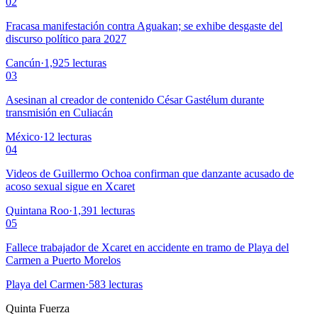
02
Fracasa manifestación contra Aguakan; se exhibe desgaste del
discurso político para 2027
Cancún
·
1,925
lecturas
03
Asesinan al creador de contenido César Gastélum durante
transmisión en Culiacán
México
·
12
lecturas
04
Videos de Guillermo Ochoa confirman que danzante acusado de
acoso sexual sigue en Xcaret
Quintana Roo
·
1,391
lecturas
05
Fallece trabajador de Xcaret en accidente en tramo de Playa del
Carmen a Puerto Morelos
Playa del Carmen
·
583
lecturas
Quinta Fuerza