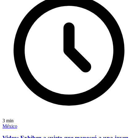
3
min
México
Video: Exhiben a sujeto que manoseó a una joven