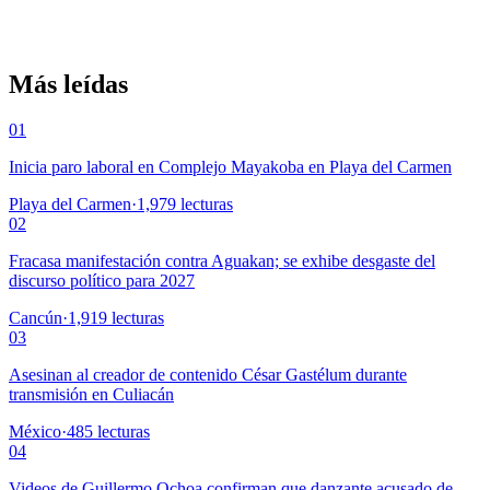
Más leídas
01
Inicia paro laboral en Complejo Mayakoba en Playa del Carmen
Playa del Carmen
·
1,979
lecturas
02
Fracasa manifestación contra Aguakan; se exhibe desgaste del
discurso político para 2027
Cancún
·
1,919
lecturas
03
Asesinan al creador de contenido César Gastélum durante
transmisión en Culiacán
México
·
485
lecturas
04
Videos de Guillermo Ochoa confirman que danzante acusado de