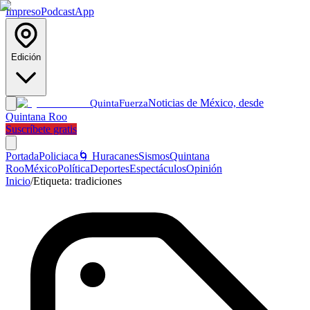
Impreso
Podcast
App
Edición
Noticias de México, desde
Quinta
Fuerza
Quintana Roo
Suscríbete gratis
Portada
Policiaca
🌀 Huracanes
Sismos
Quintana
Roo
México
Política
Deportes
Espectáculos
Opinión
Inicio
/
Etiqueta:
tradiciones