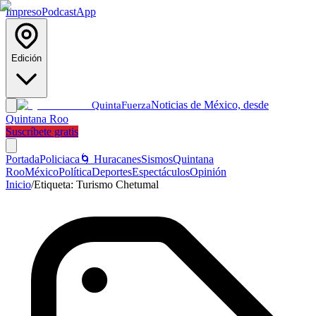
Impreso
Podcast
App
Edición
Noticias de México, desde
Quinta
Fuerza
Quintana Roo
Suscríbete gratis
Portada
Policiaca
🌀 Huracanes
Sismos
Quintana
Roo
México
Política
Deportes
Espectáculos
Opinión
Inicio
/
Etiqueta:
Turismo Chetumal