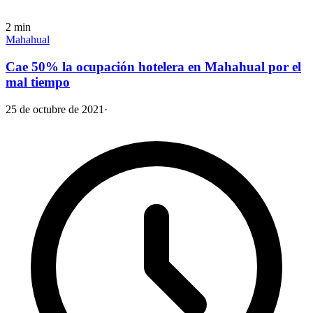
2
min
Mahahual
Cae 50% la ocupación hotelera en Mahahual por el
mal tiempo
25 de octubre de 2021
·