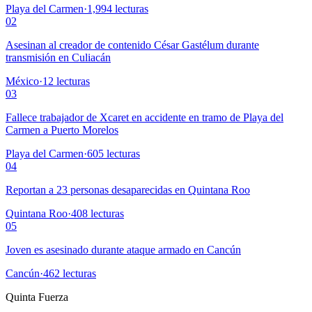
Playa del Carmen
·
1,994
lecturas
02
Asesinan al creador de contenido César Gastélum durante
transmisión en Culiacán
México
·
12
lecturas
03
Fallece trabajador de Xcaret en accidente en tramo de Playa del
Carmen a Puerto Morelos
Playa del Carmen
·
605
lecturas
04
Reportan a 23 personas desaparecidas en Quintana Roo
Quintana Roo
·
408
lecturas
05
Joven es asesinado durante ataque armado en Cancún
Cancún
·
462
lecturas
Quinta Fuerza