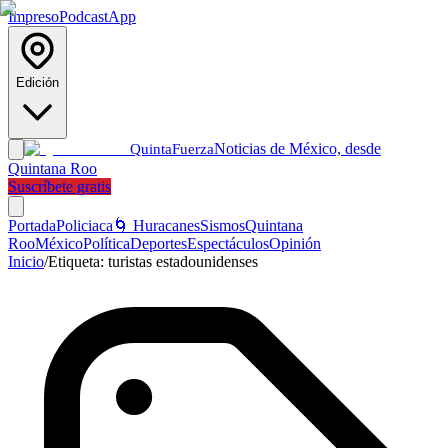
Impreso
Podcast
App
Edición
Noticias de México, desde
Quinta
Fuerza
Quintana Roo
Suscríbete gratis
Portada
Policiaca
🌀 Huracanes
Sismos
Quintana
Roo
México
Política
Deportes
Espectáculos
Opinión
Inicio
/
Etiqueta:
turistas estadounidenses